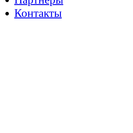
Контакты
Перова Поля 3-й проезд, 8
стр.8
Бизнес-центр «Перово поле»
Станция метро «Перово»
© 1991-2018 niko-3.ru