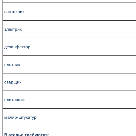
сантехник
электрик
дезинфектор
плотник
сварщик
плиточник
маляр-штукатур
В ателье требуются: